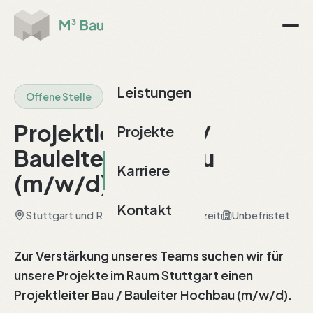
Leistungen
Offene Stelle
Projektleiter Bau /
Projekte
Bauleiter Hochbau
Karriere
(m/w/d)
Kontakt
Stuttgart und Raum Stuttgart
Vollzeit
Unbefristet
Zur Verstärkung unseres Teams suchen wir für
unsere Projekte im Raum Stuttgart einen
Projektleiter Bau / Bauleiter Hochbau (m/w/d).