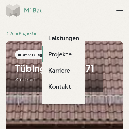
Alle Projekte
Leistungen
Projekte
In Umsetzung
Tübingerstraße 71
Karriere
Stuttgart
Kontakt